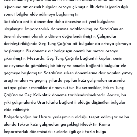
lejyonuna ait önemli bulgular ortaya çıkmıştır. İlk defa lejyonla ilgili
somut bilgiler elde edilmeye başlanmıştır.
Satala'da antik dönemden daha öncesine ait yeni bulgulara
ulaşılmıştır. İmparatorluk dönemine odaklanılmış ve Satala'nın en
önemli dönemi olarak o dönem değerlendirilmiştir. Çalışmalar
derinleştirildiğinde Geç Tunç Çağı'na ait bulgular da ortaya çıkmaya
başlamıştır. Bu döneme ait bölge için önemli bir mezar ortaya
çıkarılmıştır. Mezarda, Geç Tunç Çağı ile bağlantılı kaplar, cenin
pozisyonunda gömülmüş bir birey ve onunla bağlantılı bulgular ele
geçmeye başlamıştır. Satala'nın erken dönemlerine dair yapılan yüzey
araştırmaları ve geçmiş yıllarda yapılan kazı çalışmaları sırasında
ortaya çıkan seramikler de mevcuttur. Bu seramikler, Erken Tunç
Çağı'na ve Geç Kalkolitik döneme tarihlendirilmektedir. Ayrıca, bu
yılki çalışmalarda Urartularla bağlantılı olduğu düşünülen bulgular
elde edilmiştir.
Bölgede yoğun bir Urartu yerleşiminin olduğu tespit edilmiştir ve bu
alanda tekrar kazı çalışmaları gerçekleştirilecektir. Roma
İmparatorluk dönemindeki surlarla ilgili çok fazla bulgu